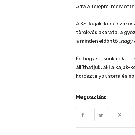
Arra a telepre, mely ott
A KSI kajak-kenu szakos
törekvés akarata, a győze
a minden eldöntő
„nagy 
És hogy sorsunk mikor é
állíthatjuk, aki a kajak
korosztályok sorra és so
Megosztás: