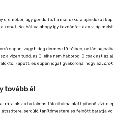
gy örömében úgy gondolta, ha már ekkora ajándékot kapot
 a kenut. No, hát valahogy így kezdődött az a világ mel
orró napon, vagy hideg dermesztő télben, netán hajnalb
sz a vízen tudd, az Ő lelke nem háborog. Ő csak azt az a
valóktól kapott, és éppen jogát gyakorolja, hogy az
„örök
y tovább él
r rátalálsz a hatalmas fák oltalma alatt pihenő vízitelep
átszótere, serdülő tanítómestere és felnőtt barátja vol