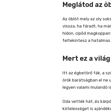
Meglátod az öb
Az öblöt mely az oly sok
vissza, ha fáradt, ha már
hídon, cipőd megkoppant
feltekintesz a hatalmas 
Mert ez a világ
Itt az égbetörő fák, a sz
örök barátságban el ne 
legyen valami mulandó is
Oda vették hát, és kárpó
kötelességet is ajándéko