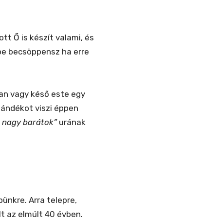
t Ő is készít valami, és
ybe becsöppensz ha erre
an vagy késő este egy
jándékot viszi éppen
 nagy barátok”
urának
ünkre. Arra telepre,
t az elmúlt 40 évben.