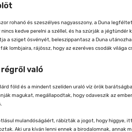
löt
szor rohanó és szeszélyes nagyasszony, a Duna legféltet
 nincs kedve perelni a széllel, és ha szúrják a jégtündér 
ja a sziget ösvényét, beleszippantasz a Duna utánozhata
fák lombjaira, rájössz, hogy az ezeréves csodák világa cs
 régről való
ilárd föld és a mindent szelíden uraló víz örök barátságba
unják magukat, megállapodtak, hogy odaveszik az emberfi
.
tlásul mulandóságáért, rábízták a jogot, hogy higgye, itt 
ztak. Aki ura kíván lenni ennek a birodalomnak, annak me