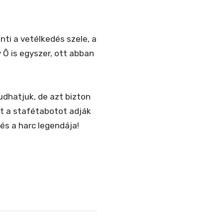
ti a vetélkedés szele, a
y Õ is egyszer, ott abban
dhatjuk, de azt bizton
ezt a stafétabotot adják
és a harc legendája!