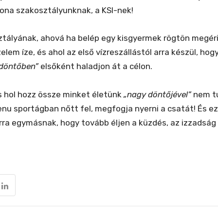
hona szakosztályunknak, a KSI-nek!
ztályának, ahová ha belép egy kisgyermek rögtön megérin
lem íze, és ahol az első vízreszállástól arra készül, hog
döntőben”
elsőként haladjon át a célon.
s hol hozz össze minket életünk
„nagy döntőjével”
nem tu
-kenu sportágban nőtt fel, megfogja nyerni a csatát! És 
rra egymásnak, hogy tovább éljen a küzdés, az izzadság 