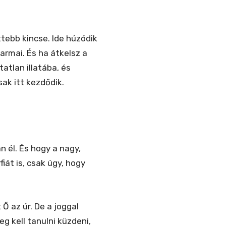
tebb kincse. Ide húzódik
karmai. És ha átkelsz a
tlan illatába, és
ak itt kezdődik.
n él. És hogy a nagy,
át is, csak úgy, hogy
Ő az úr. De a joggal
g kell tanulni küzdeni,