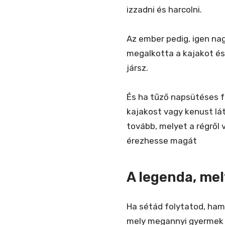
izzadni és harcolni.
Az ember pedig, igen na
megalkotta a kajakot és
jársz.
És ha tűző napsütéses f
kajakost vagy kenust lát
tovább, melyet a régről 
érezhesse magát
A legenda, mel
Ha sétád folytatod, hama
mely megannyi gyermek j