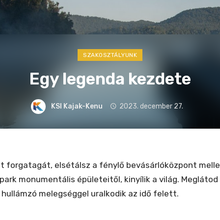
SZAKOSZTÁLYUNK
Egy legenda kezdete
KSI Kajak-Kenu
2023. december 27.
t forgatagát, elsétálsz a fénylő bevásárlóközpont melle
ark monumentális épületeitől, kinyílik a világ. Meglátod 
d hullámzó melegséggel uralkodik az idő felett.