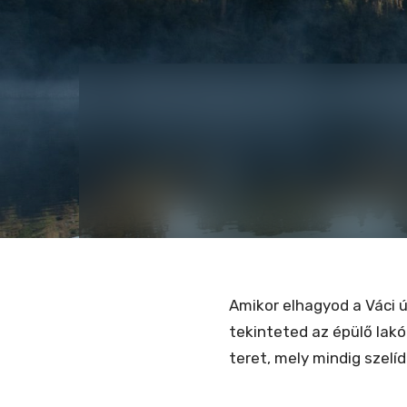
Amikor elhagyod a Váci ú
tekinteted az épülő lakóp
teret, mely mindig szelí