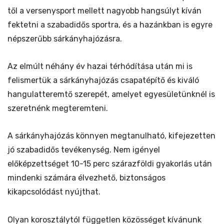
től a versenysport mellett nagyobb hangsúlyt kíván
fektetni a szabadidős sportra, és a hazánkban is egyre
népszerűbb sárkányhajózásra.
Az elmúlt néhány év hazai térhódítása után mi is
felismertük a sárkányhajózás csapatépítő és kiváló
hangulatteremtő szerepét, amelyet egyesületünknél is
szeretnénk megteremteni.
A sárkányhajózás könnyen megtanulható, kifejezetten
jó szabadidős tevékenység. Nem igényel
előképzettséget 10-15 perc szárazföldi gyakorlás után
mindenki számára élvezhető, biztonságos
kikapcsolódást nyújthat.
Olyan korosztálytól független közösséget kívánunk