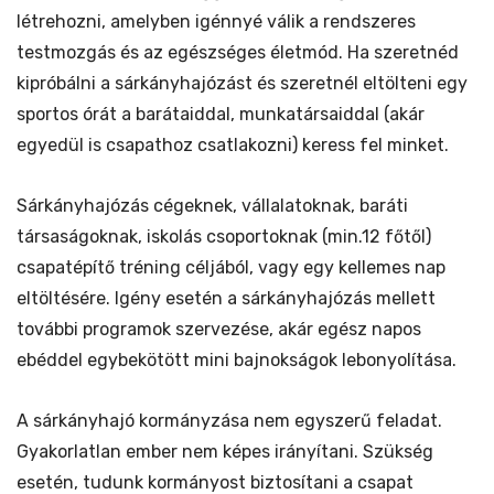
létrehozni, amelyben igénnyé válik a rendszeres
testmozgás és az egészséges életmód. Ha szeretnéd
kipróbálni a sárkányhajózást és szeretnél eltölteni egy
sportos órát a barátaiddal, munkatársaiddal (akár
egyedül is csapathoz csatlakozni) keress fel minket.
Sárkányhajózás cégeknek, vállalatoknak, baráti
társaságoknak, iskolás csoportoknak (min.12 főtől)
csapatépítő tréning céljából, vagy egy kellemes nap
eltöltésére. Igény esetén a sárkányhajózás mellett
további programok szervezése, akár egész napos
ebéddel egybekötött mini bajnokságok lebonyolítása.
A sárkányhajó kormányzása nem egyszerű feladat.
Gyakorlatlan ember nem képes irányítani. Szükség
esetén, tudunk kormányost biztosítani a csapat