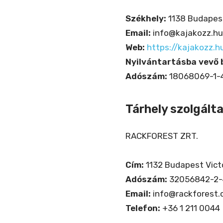
Székhely:
1138 Budapest
Email:
info@kajakozz.hu
Web:
https://kajakozz.h
Nyilvántartásba vevő 
Adószám:
18068069-1-
Tárhely szolgált
RACKFOREST ZRT.
Cím:
1132 Budapest Victo
Adószám:
32056842-2-
Email:
info@rackforest
Telefon:
+36 1 211 0044