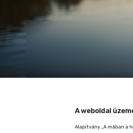
A weboldal üzem
Alapítvány „A mában a h