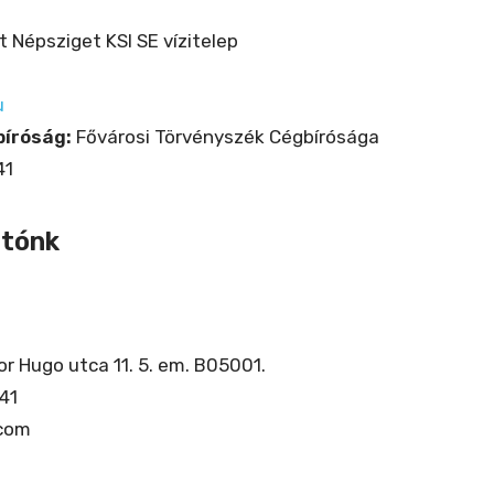
 Népsziget KSI SE vízitelep
u
bíróság:
Fővárosi Törvényszék Cégbírósága
41
atónk
r Hugo utca 11. 5. em. B05001.
41
.com