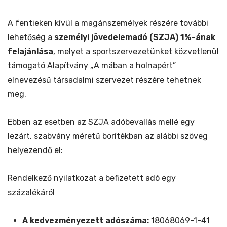
A fentieken kívül a magánszemélyek részére további
lehetőség a
személyi jövedelemadó (SZJA) 1%-ának
felajánlása
, melyet a sportszervezetünket közvetlenül
támogató Alapítvány „A mában a holnapért”
elnevezésű társadalmi szervezet részére tehetnek
meg.
Ebben az esetben az SZJA adóbevallás mellé egy
lezárt, szabvány méretű borítékban az alábbi szöveg
helyezendő el:
Rendelkező nyilatkozat a befizetett adó egy
százalékáról
A kedvezményezett adószáma:
18068069-1-41