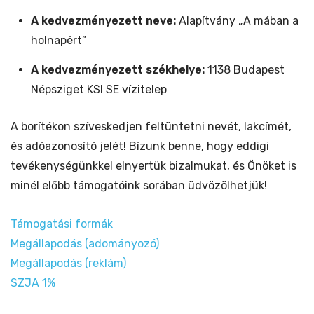
A kedvezményezett neve:
Alapítvány „A mában a
holnapért”
A kedvezményezett székhelye:
1138 Budapest
Népsziget KSI SE vízitelep
A borítékon szíveskedjen feltüntetni nevét, lakcímét,
és adóazonosító jelét! Bízunk benne, hogy eddigi
tevékenységünkkel elnyertük bizalmukat, és Önöket is
minél előbb támogatóink sorában üdvözölhetjük!
Támogatási formák
Megállapodás (adományozó)
Megállapodás (reklám)
SZJA 1%