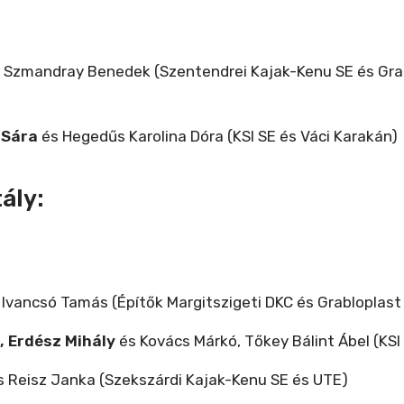
és Szmandray Benedek (Szentendrei Kajak-Kenu SE és Grab
 Sára
és Hegedűs Karolina Dóra (KSI SE és Váci Karakán)
ály:
 Ivancsó Tamás (Építők Margitszigeti DKC és Grabloplast 
, Erdész Mihály
és Kovács Márkó, Tőkey Bálint Ábel (KSI
s Reisz Janka (Szekszárdi Kajak-Kenu SE és UTE)