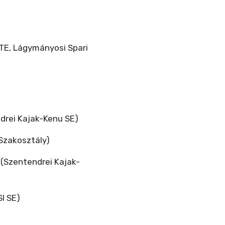
UTE, Lágymányosi Spari
endrei Kajak-Kenu SE)
 Szakosztály)
 (Szentendrei Kajak-
I SE)