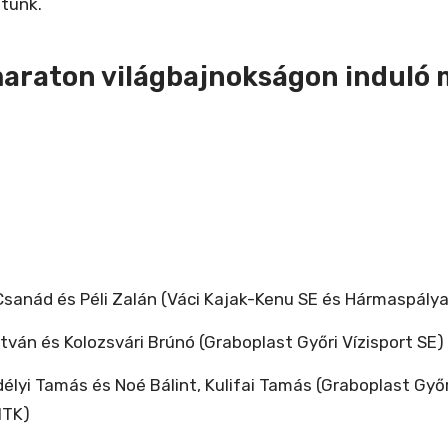
atunk.
maraton világbajnokságon induló 
i Csanád és Péli Zalán (Váci Kajak-Kenu SE és Hármaspály
stván és Kolozsvári Brúnó (Graboplast Győri Vízisport SE)
délyi Tamás és Noé Bálint, Kulifai Tamás (Graboplast Győr
MTK)