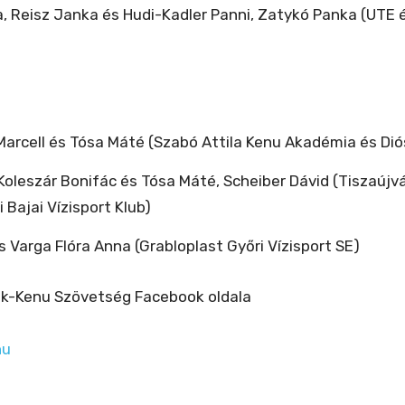
, Reisz Janka és Hudi-Kadler Panni, Zatykó Panka (UTE é
 Marcell és Tósa Máté (Szabó Attila Kenu Akadémia és Di
Koleszár Bonifác és Tósa Máté, Scheiber Dávid (Tiszaújvá
 Bajai Vízisport Klub)
s Varga Flóra Anna (Grabloplast Győri Vízisport SE)
ak-Kenu Szövetség Facebook oldala
hu