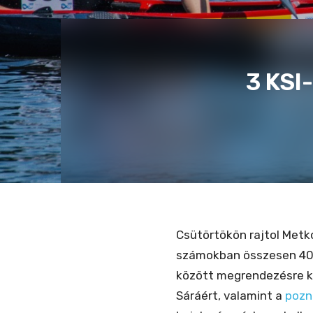
3 KSI
Csütörtökön rajtol Metko
számokban összesen 40 
között megrendezésre ke
Sáráért, valamint a
pozn