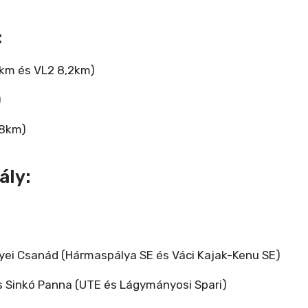
:
2km és VL2 8,2km)
)
,8km)
ály:
ellyei Csanád (Hármaspálya SE és Váci Kajak-Kenu SE)
s Sinkó Panna (UTE és Lágymányosi Spari)