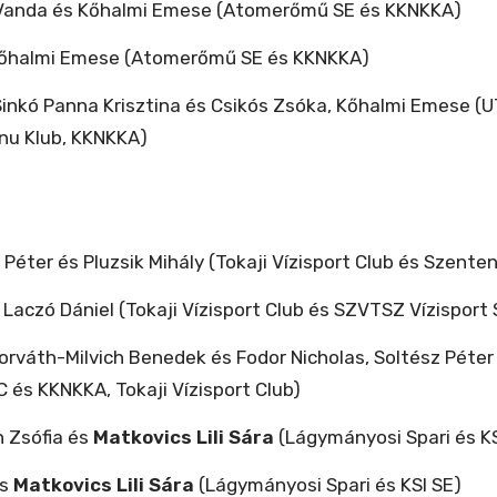
zli Vanda és Kőhalmi Emese (Atomerőmű SE és KKNKKA)
s Kőhalmi Emese (Atomerőmű SE és KKNKKA)
Sinkó Panna Krisztina és Csikós Zsóka, Kőhalmi Emese (
enu Klub, KKNKKA)
z Péter és Pluzsik Mihály (Tokaji Vízisport Club és Szent
s Laczó Dániel (Tokaji Vízisport Club és SZVTSZ Vízisport
 Horváth-Milvich Benedek és Fodor Nicholas, Soltész Péter
C és KKNKKA, Tokaji Vízisport Club)
n Zsófia és
Matkovics Lili Sára
(Lágymányosi Spari és KS
és
Matkovics Lili Sára
(Lágymányosi Spari és KSI SE)