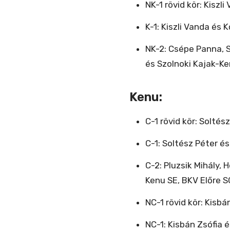
NK-1 rövid kör: Kis
K-1: Kiszli Vanda é
NK-2: Csépe Panna, 
és Szolnoki Kajak-K
Kenu:
C-1 rövid kör: Soltés
C-1: Soltész Péter é
C-2: Pluzsik Mihály,
Kenu SE, BKV Előre S
NC-1 rövid kör: Kisbá
NC-1: Kisbán Zsófia 