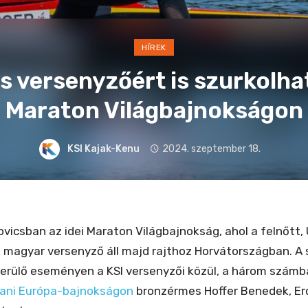
HÍREK
-s versenyzőért is szurkolha
Maraton Világbajnokságon
KSI Kajak-Kenu
2024. szeptember 18.
vicsban az idei Maraton Világbajnokság, ahol a felnőtt, 
magyar versenyző áll majd rajthoz Horvátországban. A
rülő eseményen a KSI versenyzői közül, a három számban 
ani Európa-bajnokságon
bronzérmes Hoffer Benedek, Erd