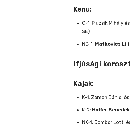
Kenu:
C-1: Pluzsik Mihály 
SE)
NC-1:
Matkovics Lili
Ifjúsági koroszt
Kajak:
K-1: Zemen Dániel és
K-2:
Hoffer Benedek
NK-1: Jombor Lotti é