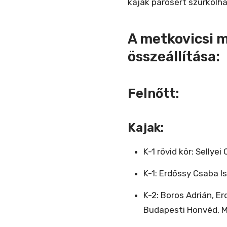
kajak párosért szurkolh
A metkovicsi 
összeállítása:
Felnőtt:
Kajak:
K-1 rövid kör: Sellye
K-1: Erdőssy Csaba I
K-2: Boros Adrián, Er
Budapesti Honvéd, 