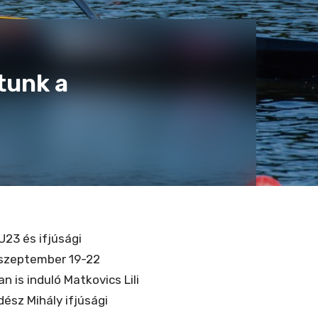
tunk a
U23 és ifjúsági
 szeptember 19-22
is induló Matkovics Lili
ész Mihály ifjúsági