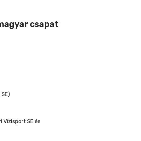
magyar csapat
a SE)
i Vízisport SE és