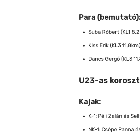
Para (bemutató)
Suba Róbert (KL1 8,
Kiss Erik (KL3 11,8km
Dancs Gergő (KL3 11
U23-as koroszt
Kajak:
K-1: Péli Zalán és S
NK-1: Csépe Panna é