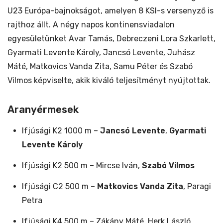
U23 Európa-bajnokságot, amelyen 8 KSI-s versenyző is
rajthoz állt. A négy napos kontinensviadalon
egyesületünket Avar Tamás, Debreczeni Lora Szkarlett,
Gyarmati Levente Károly, Jancsó Levente, Juhász
Máté, Matkovics Vanda Zita, Samu Péter és Szabó
Vilmos képviselte, akik kiváló teljesítményt nyújtottak.
Aranyérmesek
Ifjúsági K2 1000 m –
Jancsó Levente
,
Gyarmati
Levente Károly
Ifjúsági K2 500 m – Mircse Iván,
Szabó Vilmos
Ifjúsági C2 500 m –
Matkovics Vanda Zita
, Paragi
Petra
Ifjúsági K4 500 m – Zákány Máté, Herk László,