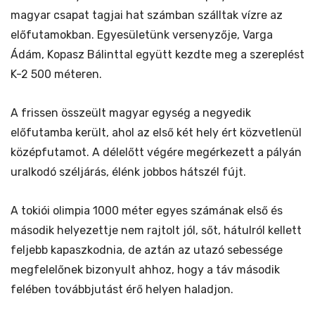
magyar csapat tagjai hat számban szálltak vízre az
előfutamokban. Egyesületünk versenyzője, Varga
Ádám, Kopasz Bálinttal együtt kezdte meg a szereplést
K-2 500 méteren.
A frissen összeült magyar egység a negyedik
előfutamba került, ahol az első két hely ért közvetlenül
középfutamot. A délelőtt végére megérkezett a pályán
uralkodó széljárás, élénk jobbos hátszél fújt.
A tokiói olimpia 1000 méter egyes számának első és
második helyezettje nem rajtolt jól, sőt, hátulról kellett
feljebb kapaszkodnia, de aztán az utazó sebessége
megfelelőnek bizonyult ahhoz, hogy a táv második
felében továbbjutást érő helyen haladjon.