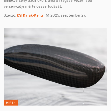
Emlékverseny Szolnokon, ahol 51 tagszervezet, 755
versenyzője mérte össze tudását.
Szerző:
KSI Kajak-Kenu
2025. szeptember 27.
HÍREK