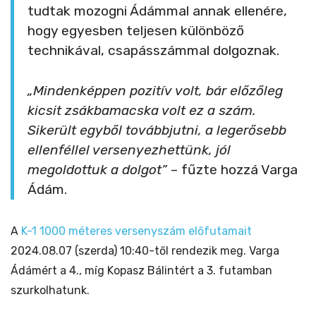
tudtak mozogni Ádámmal annak ellenére,
hogy egyesben teljesen különböző
technikával, csapásszámmal dolgoznak.
„Mindenképpen pozitív volt, bár előzőleg
kicsit zsákbamacska volt ez a szám.
Sikerült egyből továbbjutni, a legerősebb
ellenféllel versenyezhettünk, jól
megoldottuk a dolgot”
– fűzte hozzá Varga
Ádám.
A
K-1 1000 méteres versenyszám előfutamait
2024.08.07 (szerda) 10:40-től rendezik meg. Varga
Ádámért a 4., míg Kopasz Bálintért a 3. futamban
szurkolhatunk.