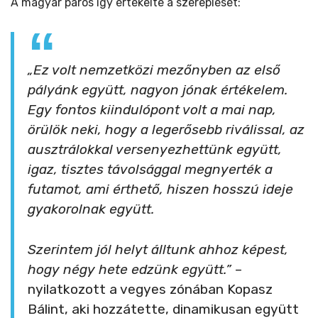
A magyar páros így értékelte a szereplését:
„Ez volt nemzetközi mezőnyben az első
pályánk együtt, nagyon jónak értékelem.
Egy fontos kiindulópont volt a mai nap,
örülök neki, hogy a legerősebb riválissal, az
ausztrálokkal versenyezhettünk együtt,
igaz, tisztes távolsággal megnyerték a
futamot, ami érthető, hiszen hosszú ideje
gyakorolnak együtt.
Szerintem jól helyt álltunk ahhoz képest,
hogy négy hete edzünk együtt.”
–
nyilatkozott a vegyes zónában Kopasz
Bálint, aki hozzátette, dinamikusan együtt