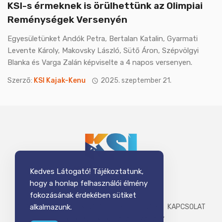
KSI-s érmeknek is örülhettünk az Olimpiai
Reménységek Versenyén
Egyesületünket Andók Petra, Bertalan Katalin, Gyarmati
Levente Károly, Makovsky László, Sütő Áron, Szépvölgyi
Blanka és Varga Zalán képviselte a 4 napos versenyen.
Szerző:
KSI Kajak-Kenu
2025. szeptember 21.
Kedves Látogató! Tájékoztatunk,
hogy a honlap felhasználói élmény
fokozásának érdekében sütiket
ADATKEZELÉSI TÁJÉKOZTATÓ
IMPRESSZUM
KAPCSOLAT
alkalmazunk.
DOKUMENTUMOK
ALAPSZABÁLY