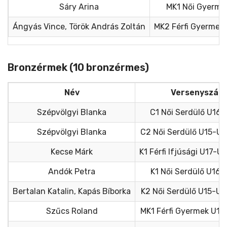
Sáry Arina
MK1 Női Gyerme
Ángyás Vince, Török András Zoltán
MK2 Férfi Gyermek
Bronzérmek (10 bronzérmes)
Név
Versenyszám
Szépvölgyi Blanka
C1 Női Serdülő U16 
Szépvölgyi Blanka
C2 Női Serdülő U15-U
Kecse Márk
K1 Férfi Ifjúsági U17-U
Andók Petra
K1 Női Serdülő U16 
Bertalan Katalin, Kapás Bíborka
K2 Női Serdülő U15-U1
Szűcs Roland
MK1 Férfi Gyermek U1