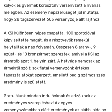
kölyök és gyermek korosztály versenyzett a nyárias
melegben. Az esemény népszerűségét jól mutatja,
hogy 28 tagszervezet 603 versenyzője állt rajthoz.
A KSI különösen népes csapattal, 100 sportolóval
képviseltette magát, és a résztvevők remekül
helytálltak a nap folyamán. Összesen 8 arany-, 9
ezüst- és 10 bronzérmet szereztek, amivel a KSI az
éremtáblázat 1. helyén zárt. A hétvége nemcsak az
érmekről szólt: sok fiatal versenyzőnk értékes
tapasztalatokat szerzett, emellett pedig számos szép
eredmény is született.
Gratulálunk minden indulónknak és edzőiknek az
eredményes szerepléshez! Az egyes
versenyszámokban elért eredmények az alábbi oldalon