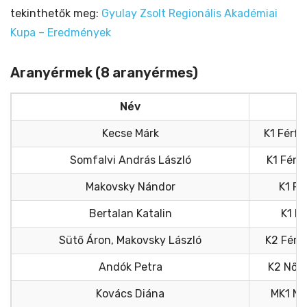
tekinthetők meg:
Gyulay Zsolt Regionális Akadémiai
Kupa – Eredmények
Aranyérmek (8 aranyérmes)
Név
Kecse Márk
K1 Férfi
Somfalvi András László
K1 Férf
Makovsky Nándor
K1 Fé
Bertalan Katalin
K1 N
Sütő Áron, Makovsky László
K2 Férf
Andók Petra
K2 Női 
Kovács Diána
MK1 Nő