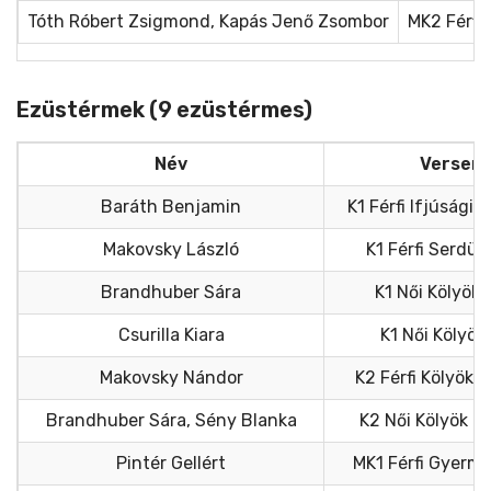
Tóth Róbert Zsigmond, Kapás Jenő Zsombor
MK2 Férfi
Ezüstérmek (9 ezüstérmes)
Név
Versen
Baráth Benjamin
K1 Férfi Ifjúsági
Makovsky László
K1 Férfi Serdül
Brandhuber Sára
K1 Női Kölyök
Csurilla Kiara
K1 Női Kölyö
Makovsky Nándor
K2 Férfi Kölyök
Brandhuber Sára, Sény Blanka
K2 Női Kölyök 
Pintér Gellért
MK1 Férfi Gyerm