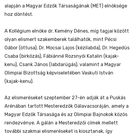
alapján a Magyar Edzők Társaságának (MET) elnöksége
hoz döntést.
A Kollégium elnöke dr. Kemény Dénes, míg tagjai között
olyan elismert szakemberek találhatók, mint Pécsi
Gábor (öttusa), Dr. Mocsai Lajos (kézilabda), Dr. Hegedüs
Csaba (birkózás), Fábiánné Rozsnyói Katalin (kajak-
kenu), Csank János (labdarúgás), valamint a Magyar
Olimpiai Bizottság képviseletében Vaskuti István
(kajak-kenu).
Az elismeréseket szeptember 27-én adják át a Puskás
Arénában tartott Mesteredzők Gálavacsoráján, amely a
Magyar Edzők Társasága és az Olimpiai Bajnokok közös
rendezvénye. A gálán a Mesteredzői címek mellett
további szakmai elismeréseket is kiosztanak, így