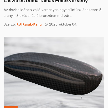
László és Doma Tamás Emlékverseny
Az őszies időben zajló versenyen egyesületünk összesen 5
arany-, 3 ezüst- és 2 bronzéremmel zárt.
Szerző:
KSI Kajak-Kenu
2025. október 04.