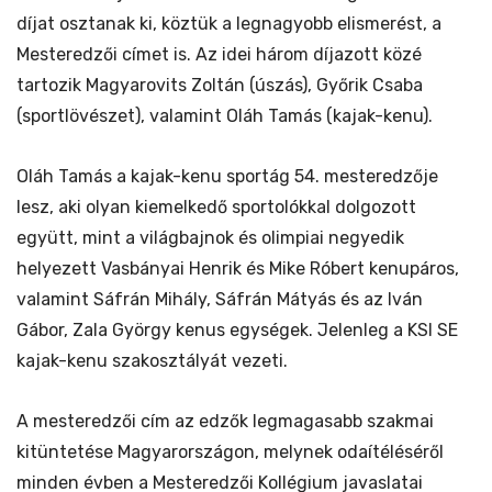
díjat osztanak ki, köztük a legnagyobb elismerést, a
Mesteredzői címet is. Az idei három díjazott közé
tartozik Magyarovits Zoltán (úszás), Győrik Csaba
(sportlövészet), valamint Oláh Tamás (kajak-kenu).
Oláh Tamás a kajak-kenu sportág 54. mesteredzője
lesz, aki olyan kiemelkedő sportolókkal dolgozott
együtt, mint a világbajnok és olimpiai negyedik
helyezett Vasbányai Henrik és Mike Róbert kenupáros,
valamint Sáfrán Mihály, Sáfrán Mátyás és az Iván
Gábor, Zala György kenus egységek. Jelenleg a KSI SE
kajak-kenu szakosztályát vezeti.
A mesteredzői cím az edzők legmagasabb szakmai
kitüntetése Magyarországon, melynek odaítéléséről
minden évben a Mesteredzői Kollégium javaslatai